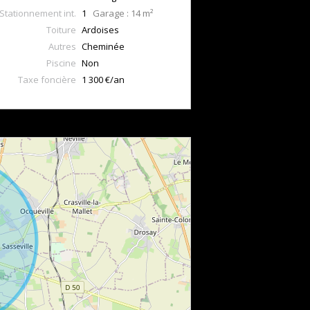
Stationnement int.
1
Garage : 14 m²
Toiture
Ardoises
Autres
Cheminée
Piscine
Non
Taxe foncière
1 300 €/an