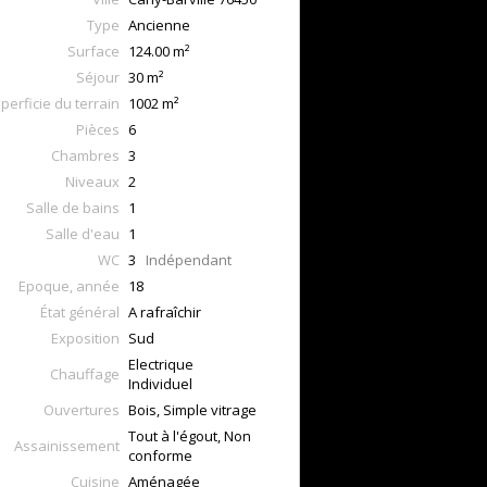
Type
Ancienne
Surface
124.00
m²
Séjour
30
m²
perficie du terrain
1002 m²
Pièces
6
Chambres
3
Niveaux
2
Salle de bains
1
Salle d'eau
1
WC
3
Indépendant
Epoque, année
18
État général
A rafraîchir
Exposition
Sud
Electrique
Chauffage
Individuel
Ouvertures
Bois, Simple vitrage
Tout à l'égout, Non
Assainissement
conforme
Cuisine
Aménagée