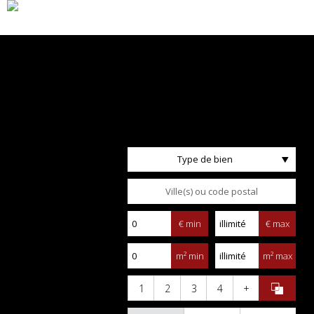
Type de bien
€ min
€ max
m² min
m² max
1
2
3
4
+