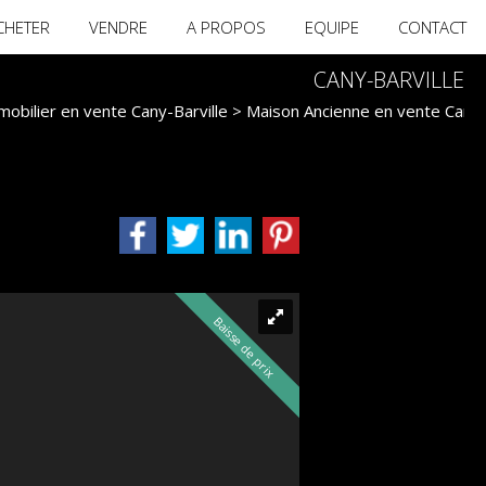
CHETER
VENDRE
A PROPOS
EQUIPE
CONTACT
CANY-BARVILLE
obilier en vente Cany-Barville
>
Maison Ancienne en vente Cany-
Baisse de prix