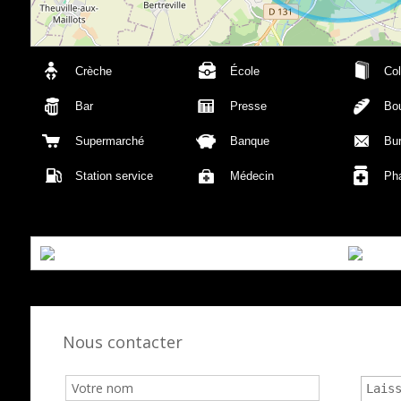
Crèche
École
Col
Bar
Presse
Bou
Supermarché
Banque
Bu
Station service
Médecin
Ph
Nous contacter