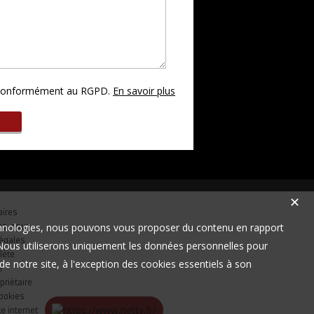
s conformément au RGPD.
En savoir plus
✕
aires
technologies, nous pouvons vous proposer du contenu en rapport
es-nous
égales
t. Nous utiliserons uniquement les données personnelles pour
lète
e notre site, à l'exception des cookies essentiels à son
e
priétaire
cookies
te internet