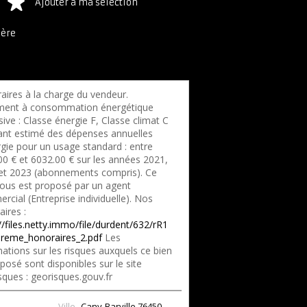
Ajouter à ma sélection
ière
aires à la charge du vendeur.
ent à consommation énergétique
ive : Classe énergie F, Classe climat C
nt estimé des dépenses annuelles
rgie pour un usage standard : entre
00 € et 6032.00 € sur les années 2021,
et 2023 (abonnements compris). Ce
vous est proposé par un agent
cial (Entreprise individuelle). Nos
ires :
//files.netty.immo/file/durdent/632/rR1
reme_honoraires_2.pdf
Les
ations sur les risques auxquels ce bien
posé sont disponibles sur le site
sques : georisques.gouv.fr
Ville
Cany-Barville
76450