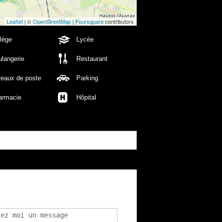
Leaflet
| ©
OpenStreetMap
|
Foursquare
contributors
lège
Lycée
langerie
Restaurant
reaux de poste
Parking
armacie
Hôpital