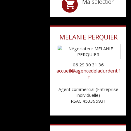
Ma sélection
MELANIE
PERQUIER
06 29 30 31 36
accueil@agencedeladurdent.f
r
Agent commercial (Entreprise
individuelle)
RSAC 453395931