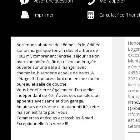
Poser une question
Me rappeler
Imprimer
Calculatrice financ
Honor
Ancienne saboterie du 18ème siècle, édifiée
Logem
sur un magnifique terrain clos et arboré de
excess
1002 m², comprenant : entrée, séjour / salon
Monta
avec cheminée à l'âtre, cuisine aménagée
d'éne
ouverte sur une salle à manger avec
4458.
cheminée, buanderie et salle de bains. A
l'étage : 3 chambres dont une en mezzanine,
2022 
bureau et salle de douche.
bien 
Vous bénéficierez également d'un atelier
commer
indépendant de 40 m² avec ses combles, un
honora
appentis avec serre et d'un garage.
https:
Amateurs de charme et d'authenticité, cette
Q3/ba
maison est faite pour vous.
inform
Commerces et écoles accessibles à pied.
est ex
Exceptionnelle à la vente !!!
Géori