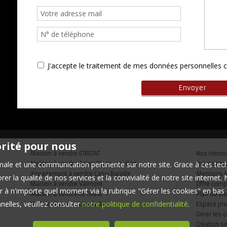
J'accepte le traitement de mes données personnelle
orité pour nous
Maison à vendre ETRETAT
Nos Honor
timale et une communication pertinente sur notre site. Grace à ces 
Maison à vendre Saint-Pierre-en-Port
Qui somm
Appartement à vendre Cany-Barville
Mentions l
er la qualité de nos services et la convivialité de notre site interne
Maison à vendre Valmont
Offre comp
 à n'importe quel moment via la rubrique "Gérer les cookies" en bas d
Maison à vendre Le Tilleul
Plan du sit
elles, veuillez consulter
notre politique de confidentialité
.
Maison à vendre Limpiville
Espace pro
Gérer les 
Création si