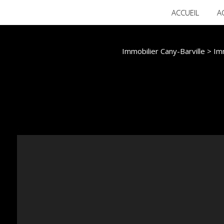
ACCUEIL
A
Immobilier Cany-Barville
>
Imm