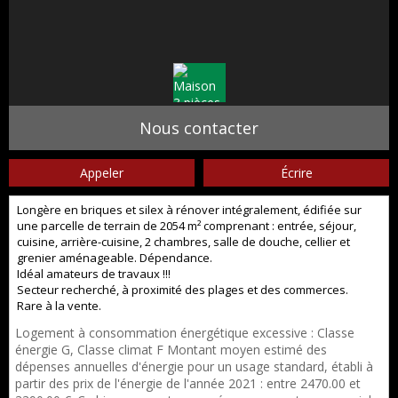
Nous contacter
Appeler
Écrire
Longère en briques et silex à rénover intégralement, édifiée sur
une parcelle de terrain de 2054 m² comprenant : entrée, séjour,
cuisine, arrière-cuisine, 2 chambres, salle de douche, cellier et
grenier aménageable. Dépendance.
Idéal amateurs de travaux !!!
Secteur recherché, à proximité des plages et des commerces.
Rare à la vente.
Logement à consommation énergétique excessive : Classe
énergie G, Classe climat F Montant moyen estimé des
dépenses annuelles d'énergie pour un usage standard, établi à
partir des prix de l'énergie de l'année 2021 : entre 2470.00 et