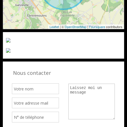
Leaflet
| ©
OpenStreetMap
|
Foursquare
contributors
Nous contacter