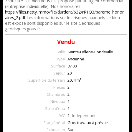
3390.00 €. Ce bien vous est proposé par un agent commercial
(Entreprise individuelle). Nos honoraires :
https://files.netty.immo/file/durdent/632/rR1Q3/bareme_honor
aires_2.pdf
Les informations sur les risques auxquels ce bien
est exposé sont disponibles sur le site Géorisques :
georisques.gouv.fr
Vendu
Ville
Sainte-Hélène-Bondeville
Type
Ancienne
Surface
87.00
Séjour
20
Superficie du terrain
2054 m²
Pièces
3
Chambres
2
Niveaux
1
Salle d'eau
1
WC
1
Indépendant
État général
Gros travaux à prévoir
Exposition
Sud