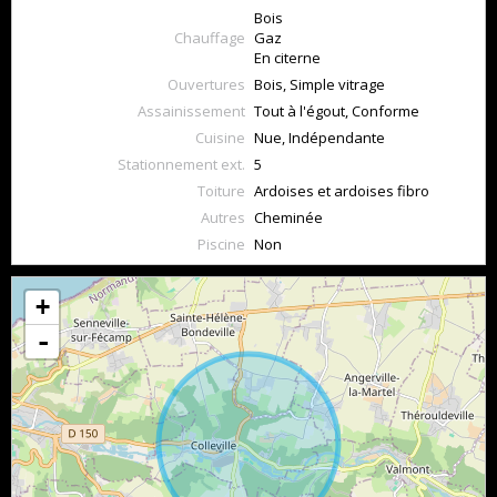
Bois
Chauffage
Gaz
En citerne
Ouvertures
Bois, Simple vitrage
Assainissement
Tout à l'égout, Conforme
Cuisine
Nue, Indépendante
Stationnement ext.
5
Toiture
Ardoises et ardoises fibro
Autres
Cheminée
Piscine
Non
+
-