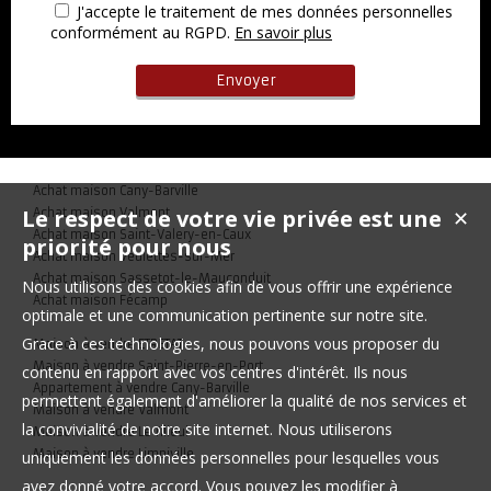
J'accepte le traitement de mes données personnelles
conformément au RGPD.
En savoir plus
Achat maison Cany-Barville
Le respect de votre vie privée est une
Achat maison Valmont
✕
Achat maison Saint-Valery-en-Caux
priorité pour nous
Achat maison Veulettes-sur-Mer
Achat maison Sassetot-le-Mauconduit
Nous utilisons des cookies afin de vous offrir une expérience
Achat maison Fécamp
optimale et une communication pertinente sur notre site.
Grace à ces technologies, nous pouvons vous proposer du
Maison à vendre ETRETAT
Maison à vendre Saint-Pierre-en-Port
contenu en rapport avec vos centres d'intérêt. Ils nous
Appartement à vendre Cany-Barville
permettent également d'améliorer la qualité de nos services et
Maison à vendre Valmont
la convivialité de notre site internet. Nous utiliserons
Maison à vendre Le Tilleul
Maison à vendre Limpiville
uniquement les données personnelles pour lesquelles vous
avez donné votre accord. Vous pouvez les modifier à