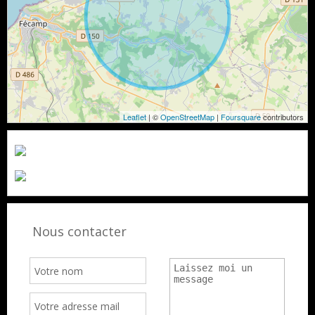
Leaflet
| ©
OpenStreetMap
|
Foursquare
contributors
Nous contacter