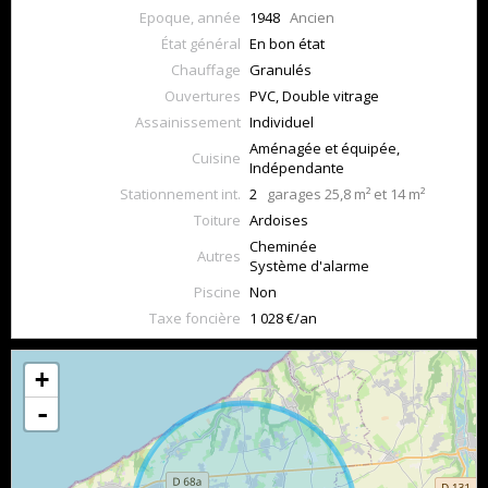
Epoque, année
1948
Ancien
État général
En bon état
Chauffage
Granulés
Ouvertures
PVC, Double vitrage
Assainissement
Individuel
Aménagée et équipée,
Cuisine
Indépendante
Stationnement int.
2
garages 25,8 m² et 14 m²
Toiture
Ardoises
Cheminée
Autres
Système d'alarme
Piscine
Non
Taxe foncière
1 028 €/an
+
-