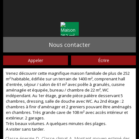
Nous contacter
Appeler
Écrire
Venez découvrir cette magnifique maison familiale de plus de 252
m² habitable, édifiée sur un terrain de 1400 m², comprenant hall
d'entrée, séjour / salon de 61 m² avec poêle à granulés, cuisine
aménagée et équipée, bureau / chambre de 22 m², WC
indépendant. Au 1er étage, grande pièce palière desservant 5
chambres, dressing, salle de douche avec WC. Au 2nd étage : 2
chambres à finir d'aménager et 2 greniers pouvant être aménagés
en chambres. Très grande cave de 108 m² avec accès intérieur et
extérieur. 2 garages.
Très beaux volumes. A quelques minutes des plages.
A visiter sans tarder.
Classe énergie D, Classe climat A. Montant moyen estimé des