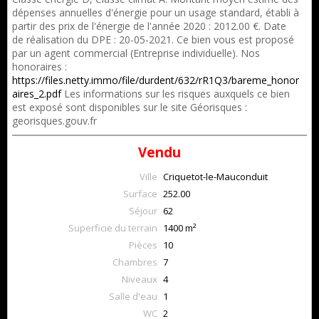
dépenses annuelles d'énergie pour un usage standard, établi à
partir des prix de l'énergie de l'année 2020 : 2012.00 €. Date
de réalisation du DPE : 20-05-2021. Ce bien vous est proposé
par un agent commercial (Entreprise individuelle). Nos
honoraires :
https://files.netty.immo/file/durdent/632/rR1Q3/bareme_honor
aires_2.pdf
Les informations sur les risques auxquels ce bien
est exposé sont disponibles sur le site Géorisques :
georisques.gouv.fr
Vendu
Ville
Criquetot-le-Mauconduit
Surface
252.00
Séjour
62
Superficie du terrain
1400 m²
Pièces
10
Chambres
7
Niveaux
4
Salle d'eau
1
WC
2