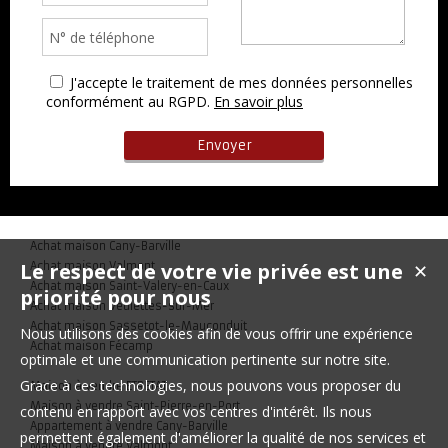
J'accepte le traitement de mes données personnelles
conformément au RGPD.
En savoir plus
Achat maison Cany-Barville
Le respect de votre vie privée est une
Achat maison Valmont
✕
Achat maison Saint-Valery-en-Caux
priorité pour nous
Achat maison Veulettes-sur-Mer
Achat maison Sassetot-le-Mauconduit
Nous utilisons des cookies afin de vous offrir une expérience
Achat maison Fécamp
optimale et une communication pertinente sur notre site.
Grace à ces technologies, nous pouvons vous proposer du
Maison à vendre ETRETAT
Maison à vendre Saint-Pierre-en-Port
contenu en rapport avec vos centres d'intérêt. Ils nous
Appartement à vendre Cany-Barville
permettent également d'améliorer la qualité de nos services et
Maison à vendre Valmont