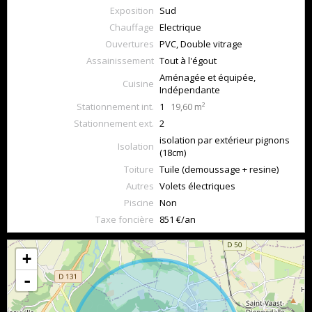
Exposition
Sud
Chauffage
Electrique
Ouvertures
PVC, Double vitrage
Assainissement
Tout à l'égout
Aménagée et équipée,
Cuisine
Indépendante
Stationnement int.
1
19,60 m²
Stationnement ext.
2
isolation par extérieur pignons
Isolation
(18cm)
Toiture
Tuile (demoussage + resine)
Autres
Volets électriques
Piscine
Non
Taxe foncière
851 €/an
+
-