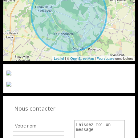
Leaflet
| ©
OpenStreetMap
|
Foursquare
contributors
Nous contacter