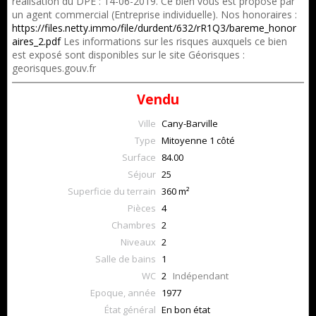
réalisation du DPE : 14-06-2019. Ce bien vous est proposé par
un agent commercial (Entreprise individuelle). Nos honoraires :
https://files.netty.immo/file/durdent/632/rR1Q3/bareme_honor
aires_2.pdf
Les informations sur les risques auxquels ce bien
est exposé sont disponibles sur le site Géorisques :
georisques.gouv.fr
Vendu
Ville
Cany-Barville
Type
Mitoyenne 1 côté
Surface
84.00
Séjour
25
Superficie du terrain
360 m²
Pièces
4
Chambres
2
Niveaux
2
Salle de bains
1
WC
2
Indépendant
Epoque, année
1977
État général
En bon état