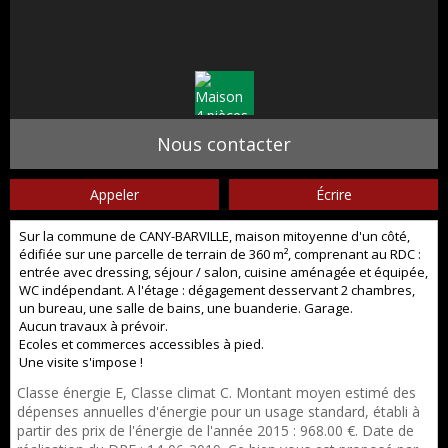
Nous contacter
Appeler
Écrire
Sur la commune de CANY-BARVILLE, maison mitoyenne d'un côté,
édifiée sur une parcelle de terrain de 360 m², comprenant au RDC :
entrée avec dressing, séjour / salon, cuisine aménagée et équipée,
WC indépendant. A l'étage : dégagement desservant 2 chambres,
un bureau, une salle de bains, une buanderie. Garage.
Aucun travaux à prévoir.
Ecoles et commerces accessibles à pied.
Une visite s'impose !
Classe énergie E, Classe climat C. Montant moyen estimé des
dépenses annuelles d'énergie pour un usage standard, établi à
partir des prix de l'énergie de l'année 2015 : 968.00 €. Date de