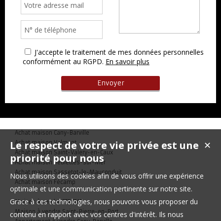
J'accepte le traitement de mes données personnelles
conformément au RGPD.
En savoir plus
Achat maison Cany-Barville
Le respect de votre vie privée est une
Achat maison Valmont
✕
Achat maison Saint-Valery-en-Caux
priorité pour nous
Achat maison Veulettes-sur-Mer
Achat maison Sassetot-le-Mauconduit
Nous utilisons des cookies afin de vous offrir une expérience
Achat maison Fécamp
optimale et une communication pertinente sur notre site.
Grace à ces technologies, nous pouvons vous proposer du
Maison à vendre ETRETAT
Maison à vendre Saint-Pierre-en-Port
contenu en rapport avec vos centres d'intérêt. Ils nous