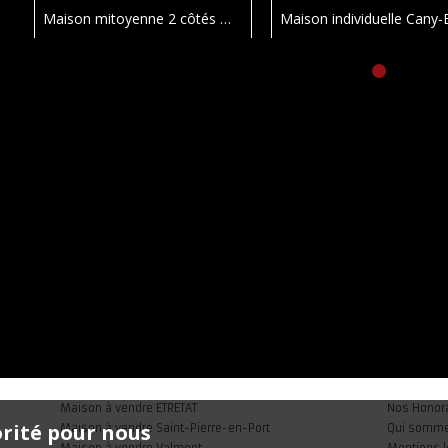
Maison mitoyenne 2 côtés Ourville-en-Caux
114 m²
Maison à vendre ETRETAT
Nos Honor
orité pour nous
Maison à vendre Saint-Pierre-en-Port
Qui somm