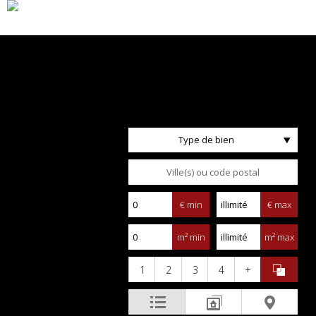
Type de bien
€ min
€ max
m² min
m² max
1
2
3
4
+