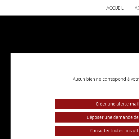
ACCUEIL
A
Aucun bien ne correspond à votr
Créer une alerte mai
Déposer une demande de
Consulter toutes nos off