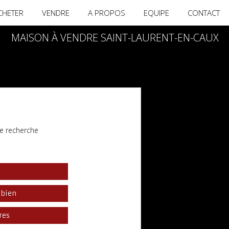
CHETER
VENDRE
A PROPOS
EQUIPE
CONTACT
MAISON À VENDRE SAINT-LAURENT-EN-CAUX
e recherche
l
 bien
res