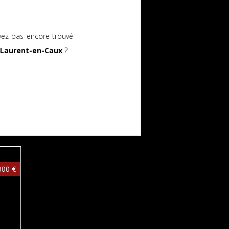
vez pas encore trouvé
-Laurent-en-Caux
?
000 €