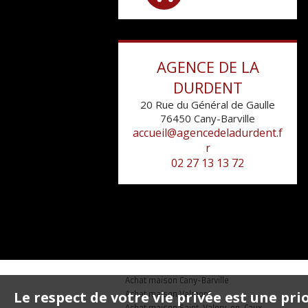
1
AGENCE DE LA
DURDENT
20 Rue du Général de Gaulle
76450
Cany-Barville
accueil@agencedeladurdent.f
r
02 27 13 13 72
Achat maison Cany-Barville
Le respect de votre vie privée est une pri
Achat maison Valmont