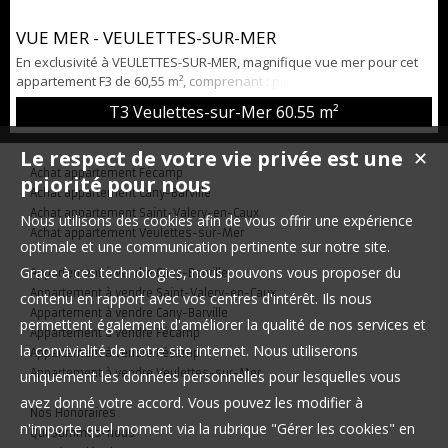
VUE MER - VEULETTES-SUR-MER
En exclusivité à VEULETTES-SUR-MER, magnifique vue mer pour cet
appartement F3 de 60,55 m², comprenant : pièce de vie, cuisine
aménagée et équipée, 2 chambres et salle de douche. Copropriété
T3 Veulettes-sur-Mer
60.55 m²
de 24 lots avec charges mensuelles de 40 €. Idéale résidence
secondaire ou gîte. Exceptionnelle à la vente !!!
Le respect de votre vie privée est une
✕
Achat appartement Fécamp
priorité pour nous
Achat appartement Cany-Barville
Achat appartement Saint-Valery-en-Caux
Nous utilisons des cookies afin de vous offrir une expérience
Achat appartement Veulettes-sur-Mer
optimale et une communication pertinente sur notre site.
Grace à ces technologies, nous pouvons vous proposer du
Appartement à vendre Cany-Barville
Appartement à vendre Saint-Valery-en-Caux
contenu en rapport avec vos centres d'intérêt. Ils nous
Appartement à vendre Cany-Barville
permettent également d'améliorer la qualité de nos services et
Appartement à vendre Fécamp
la convivialité de notre site internet. Nous utiliserons
Appartement à vendre Fécamp
Appartement à vendre Veulettes-sur-Mer
uniquement les données personnelles pour lesquelles vous
avez donné votre accord. Vous pouvez les modifier à
Nos Honoraires
n'importe quel moment via la rubrique "Gérer les cookies" en
Qui sommes-nous