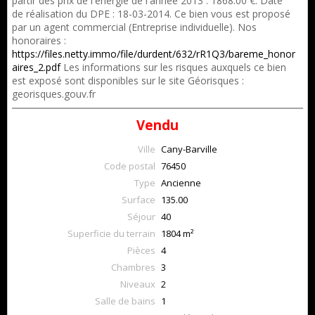
partir des prix de l'énergie de l'année 2013 : 1868.00 €. Date
de réalisation du DPE : 18-03-2014. Ce bien vous est proposé
par un agent commercial (Entreprise individuelle). Nos
honoraires :
https://files.netty.immo/file/durdent/632/rR1Q3/bareme_honor
aires_2.pdf
Les informations sur les risques auxquels ce bien
est exposé sont disponibles sur le site Géorisques :
georisques.gouv.fr
Vendu
Ville
Cany-Barville
Code postal
76450
Type
Ancienne
Surface
135.00
Séjour
40
Superficie du terrain
1804 m²
Pièces
4
Chambres
3
Niveaux
2
Salle de bains
1