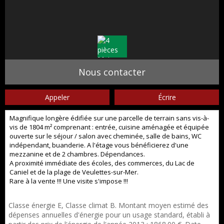
Nous contacter
Appeler
Écrire
Magnifique longère édifiée sur une parcelle de terrain sans vis-à-
vis de 1804 m² comprenant : entrée, cuisine aménagée et équipée
ouverte sur le séjour / salon avec cheminée, salle de bains, WC
indépendant, buanderie. A l'étage vous bénéficierez d'une
mezzanine et de 2 chambres. Dépendances.
A proximité immédiate des écoles, des commerces, du Lac de
Caniel et de la plage de Veulettes-sur-Mer.
Rare à la vente !!! Une visite s'impose !!!
Classe énergie E, Classe climat B. Montant moyen estimé des
dépenses annuelles d'énergie pour un usage standard, établi à