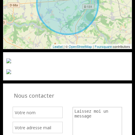
Leaflet
| ©
OpenStreetMap
|
Foursquare
contributors
Nous contacter