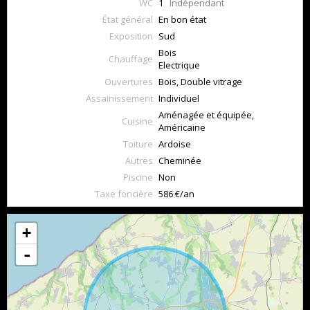
WC
1
Indépendant
État général
En bon état
Exposition
Sud
Bois
Chauffage
Electrique
Ouvertures
Bois, Double vitrage
Assainissement
Individuel
Aménagée et équipée,
Cuisine
Américaine
Toiture
Ardoise
Autres
Cheminée
Piscine
Non
Taxe foncière
586 €/an
+
-