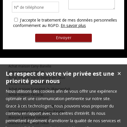
J'accepte le traitement de mes données personnelles
conformément au RGPD.
En savoir plus
Achat maison Cany-Barville
Le respect de votre vie privée est une
Achat maison Valmont
✕
Achat maison Saint-Valery-en-Caux
priorité pour nous
Achat maison Veulettes-sur-Mer
Achat maison Sassetot-le-Mauconduit
Nous utilisons des cookies afin de vous offrir une expérience
Achat maison Fécamp
optimale et une communication pertinente sur notre site.
Grace à ces technologies, nous pouvons vous proposer du
Maison à vendre Saint-Pierre-en-Port
Appartement à vendre Cany-Barville
contenu en rapport avec vos centres d'intérêt. Ils nous
Maison à vendre Valmont
permettent également d'améliorer la qualité de nos services et
Maison à vendre Le Tilleul