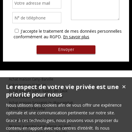
J'accepte le traitement de mes données personnelles
conformément au RGPD.
En savoir plus
Achat maison Cany-Barville
Le respect de votre vie privée est une
Achat maison Valmont
✕
Achat maison Saint-Valery-en-Caux
priorité pour nous
Achat maison Veulettes-sur-Mer
Achat maison Sassetot-le-Mauconduit
Nous utilisons des cookies afin de vous offrir une expérience
Achat maison Fécamp
optimale et une communication pertinente sur notre site.
Grace à ces technologies, nous pouvons vous proposer du
Maison à vendre ETRETAT
Maison à vendre Saint-Pierre-en-Port
contenu en rapport avec vos centres d'intérêt. Ils nous