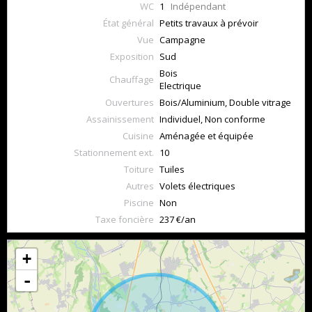
WC
1
Indépendant
État général
Petits travaux à prévoir
Vue
Campagne
Exposition
Sud
Bois
Chauffage
Electrique
Ouvertures
Bois/Aluminium, Double vitrage
Assainissement
Individuel, Non conforme
Cuisine
Aménagée et équipée
Stationnement ext.
10
Toiture
Tuiles
Autres
Volets électriques
Piscine
Non
Taxe foncière
237 €/an
+
-