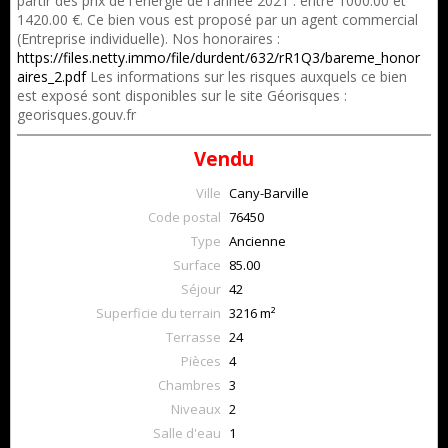
partir des prix de l'énergie de l'année 2021 : entre 1000.00 et
1420.00 €. Ce bien vous est proposé par un agent commercial
(Entreprise individuelle). Nos honoraires :
https://files.netty.immo/file/durdent/632/rR1Q3/bareme_honor
aires_2.pdf
Les informations sur les risques auxquels ce bien
est exposé sont disponibles sur le site Géorisques :
georisques.gouv.fr
Vendu
Ville
Cany-Barville
Code postal
76450
Type
Ancienne
Surface
85.00
Séjour
42
Superficie du terrain
3216 m²
Terrasse
24
Pièces
4
Chambres
3
Niveaux
2
Salle d'eau
1