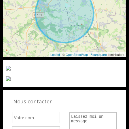
Leaflet
| ©
OpenStreetMap
|
Foursquare
contributors
Nous contacter