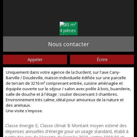
Nous contacter
Appeler
Écrire
Uniquement dans votre agence de la Durdent, sur l'axe Cany-
Barville / Doudeville, maison individuelle édifiée sur une parcelle
de terrain de 3216 m² comprenant entrée, cuisine aménagée et
équipée ouverte sur le séjour / salon avec poêle à bois, buanderie,
salle de douche et à l'étage : couloir desservant 3 chambres.
Environnement très calme, idéal pour amoureux de la nature et
des animaux.
Une visite s'impose.
Classe énergie E, Classe climat B Montant moyen estimé des
dépenses annuelles d'énergie pour un usage standard, établi à