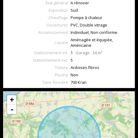
État général
A rénover
Exposition
Sud
Chauffage
Pompe à chaleur
Ouvertures
PVC, Double vitrage
Assainissement
Individuel, Non conforme
Aménagée et équipée,
Cuisine
Américaine
Stationnement int.
1
Garage : 34 m²
Stationnement ext.
5
Toiture
Ardoises fibros
Piscine
Non
Taxe foncière
700 €/an
+
-