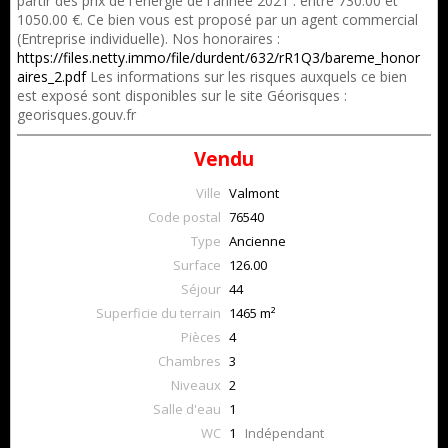
partir des prix de l'énergie de l'année 2021 : entre 730.00 et
1050.00 €. Ce bien vous est proposé par un agent commercial
(Entreprise individuelle). Nos honoraires :
https://files.netty.immo/file/durdent/632/rR1Q3/bareme_honor
aires_2.pdf
Les informations sur les risques auxquels ce bien
est exposé sont disponibles sur le site Géorisques :
georisques.gouv.fr
Vendu
Ville
Valmont
Code postal
76540
Type
Ancienne
Surface
126.00
Séjour
44
Superficie du terrain
1465 m²
Pièces
4
Chambres
3
Niveaux
2
Salle d'eau
1
WC
1
Indépendant