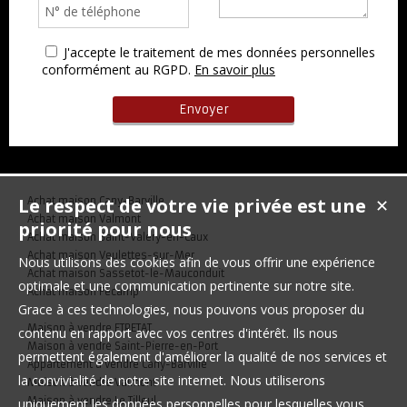
J'accepte le traitement de mes données personnelles
conformément au RGPD.
En savoir plus
Le respect de votre vie privée est une
Achat maison Cany-Barville
✕
Achat maison Valmont
priorité pour nous
Achat maison Saint-Valery-en-Caux
Achat maison Veulettes-sur-Mer
Nous utilisons des cookies afin de vous offrir une expérience
Achat maison Sassetot-le-Mauconduit
optimale et une communication pertinente sur notre site.
Achat maison Fécamp
Grace à ces technologies, nous pouvons vous proposer du
Maison à vendre ETRETAT
contenu en rapport avec vos centres d'intérêt. Ils nous
Maison à vendre Saint-Pierre-en-Port
permettent également d'améliorer la qualité de nos services et
Appartement à vendre Cany-Barville
la convivialité de notre site internet. Nous utiliserons
Maison à vendre Valmont
Maison à vendre Le Tilleul
uniquement les données personnelles pour lesquelles vous