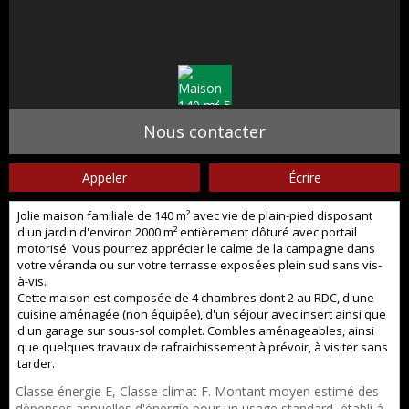
Nous contacter
Appeler
Écrire
Jolie maison familiale de 140 m² avec vie de plain-pied disposant
d'un jardin d'environ 2000 m² entièrement clôturé avec portail
motorisé. Vous pourrez apprécier le calme de la campagne dans
votre véranda ou sur votre terrasse exposées plein sud sans vis-
à-vis.
Cette maison est composée de 4 chambres dont 2 au RDC, d'une
cuisine aménagée (non équipée), d'un séjour avec insert ainsi que
d'un garage sur sous-sol complet. Combles aménageables, ainsi
que quelques travaux de rafraichissement à prévoir, à visiter sans
tarder.
Classe énergie E, Classe climat F. Montant moyen estimé des
dépenses annuelles d'énergie pour un usage standard, établi à