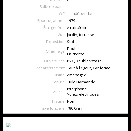
Salle de bains
1
WC
1
Indépendant
Epoque, année
1979
État général
A rafraîchir
Vue
Jardin, terrasse
Exposition
Sud
Fioul
Chauffage
En citerne
Ouvertures
PVC, Double vitrage
Assainissement
Tout à l'égout, Conforme
Cuisine
Aménagée
Toiture
Tuile Normande
Interphone
Autres
Volets électriques
Piscine
Non
Taxe foncière
780 €/an