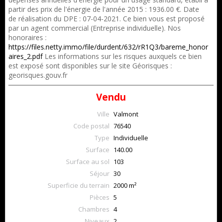
partir des prix de l'énergie de l'année 2015 : 1936.00 €. Date
de réalisation du DPE : 07-04-2021. Ce bien vous est proposé
par un agent commercial (Entreprise individuelle). Nos
honoraires :
https://files.netty.immo/file/durdent/632/rR1Q3/bareme_honor
aires_2.pdf
Les informations sur les risques auxquels ce bien
est exposé sont disponibles sur le site Géorisques :
georisques.gouv.fr
Vendu
Ville
Valmont
Code postal
76540
Type
Individuelle
Surface
140.00
Surface au sol
103
Séjour
30
Superficie du terrain
2000 m²
Pièces
5
Chambres
4
Niveaux
2