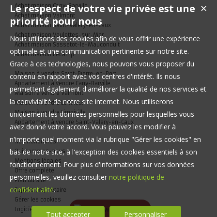
Le respect de votre vie privée est une
Achat maison Cany-Barville
✕
Achat maison Valmont
priorité pour nous
Achat maison Saint-Valery-en-Caux
Achat maison Veulettes-sur-Mer
Nous utilisons des cookies afin de vous offrir une expérience
Achat maison Sassetot-le-Mauconduit
optimale et une communication pertinente sur notre site.
Achat maison Fécamp
Grace à ces technologies, nous pouvons vous proposer du
Maison à vendre Saint-Pierre-en-Port
contenu en rapport avec vos centres d'intérêt. Ils nous
Appartement à vendre Cany-Barville
permettent également d'améliorer la qualité de nos services et
Maison à vendre Valmont
la convivialité de notre site internet. Nous utiliserons
Maison à vendre Le Tilleul
Maison à vendre Limpiville
uniquement les données personnelles pour lesquelles vous
Appartement à vendre Saint-Valery-en-Caux
avez donné votre accord. Vous pouvez les modifier à
n'importe quel moment via la rubrique "Gérer les cookies" en
Nos Honoraires
bas de notre site, à l'exception des cookies essentiels à son
Qui sommes-nous
Mentions légales
fonctionnement. Pour plus d'informations sur vos données
Offre complète
personnelles, veuillez consulter
notre politique de
Plan du site
confidentialité
.
Espace propriétaire
Gérer les cookies
Logiciel immobilier
Tout accepter
Personnaliser