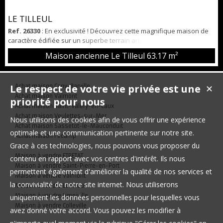
LE TILLEUL
Ref. 26330
: En exclusivité ! Découvrez cette magnifique maison de
caractère édifiée sur un superbe terrain arboré de 2 507 m². Elle
offre une entrée, un lumineux séjour / salon avec cheminée, une
Maison ancienne Le Tilleul
63.17 m²
cuisine, une salle de bains et un WC indépendant. À l'étage, un
palier dessert deux belles chambres, dont une avec balcon offrant
une vue dégagée sur la campagne. Une dépendance et une
Le respect de votre vie privée est une
Achat maison Cany-Barville
✕
charreterie viennent ...
Achat maison Valmont
priorité pour nous
Achat maison Saint-Valery-en-Caux
Achat maison Veulettes-sur-Mer
Nous utilisons des cookies afin de vous offrir une expérience
Achat maison Sassetot-le-Mauconduit
optimale et une communication pertinente sur notre site.
Achat maison Fécamp
Grace à ces technologies, nous pouvons vous proposer du
Maison à vendre ETRETAT
contenu en rapport avec vos centres d'intérêt. Ils nous
Maison à vendre Saint-Pierre-en-Port
permettent également d'améliorer la qualité de nos services et
Maison à vendre Valmont
la convivialité de notre site internet. Nous utiliserons
Maison à vendre Le Tilleul
Maison à vendre Limpiville
uniquement les données personnelles pour lesquelles vous
Maison à vendre Colleville
avez donné votre accord. Vous pouvez les modifier à