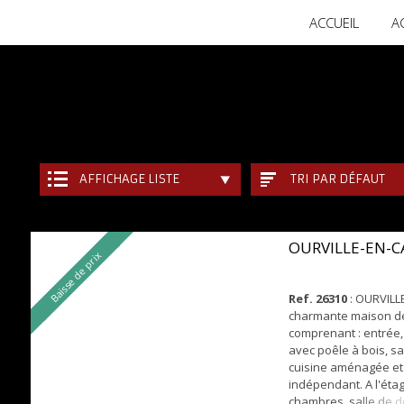
ACCUEIL
A
AFFICHAGE LISTE
TRI PAR DÉFAUT
OURVILLE-EN-
Baisse de prix
Ref. 26310
: OURVILL
charmante maison de
comprenant : entrée,
avec poêle à bois, sa
cuisine aménagée et
indépendant. A l'étage
chambres, salle de 