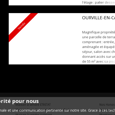
l'étage : palier desse
chambres. Garage et 
proximité de toutes 
et des grands axes r
OURVILLE-EN-
Environnement calme
Vendu
voir rapidement !!!
Magnifique propriété
une parcelle de terra
comprenant : entrée,
aménagée et équipée
séjour, salon avec 
donnant accès sur u
de 55 m² avec sa pis
salle de douche et 
A l'étage : 2 chambre
palière pouvant êtr
3ème chambre. Cave,
m² avec pièce au-dess
orité pour nous
Maison à vendre ETRETAT
Nos Honor
timale et une communication pertinente sur notre site. Grace à ces 
Maison à vendre Saint-Pierre-en-Port
Qui somm