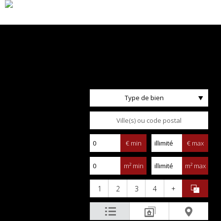
Type de bien
€ min
€ max
m² min
m² max
1
2
3
4
+