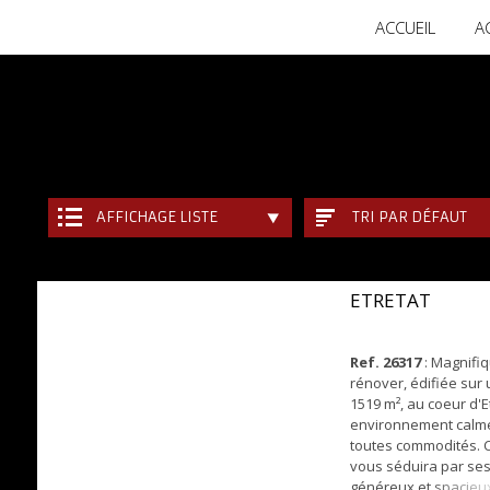
ACCUEIL
A
AFFICHAGE LISTE
TRI PAR DÉFAUT
ETRETAT
Ref. 26317
: Magnifi
rénover, édifiée sur 
1519 m², au coeur d'E
environnement calm
toutes commodités. 
vous séduira par se
généreux et spacieu