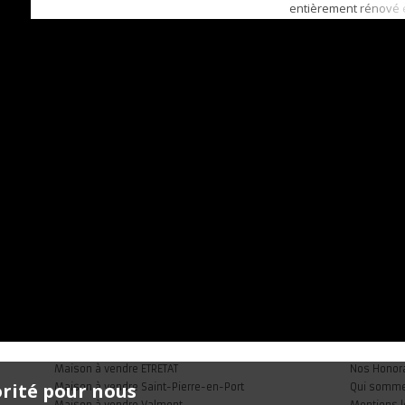
entièrement rénové e
un potentiel remarq
différents projets. A
aménagé en cabinet d
comprend notammen
d’accueil, 3 salles, ai
appartement composé
u...
Maison à vendre ETRETAT
Nos Honor
orité pour nous
Maison à vendre Saint-Pierre-en-Port
Qui somm