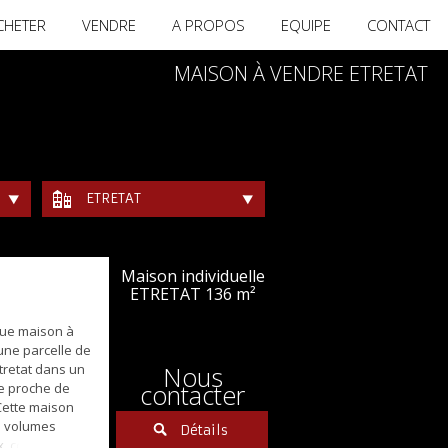
CHETER
VENDRE
A PROPOS
EQUIPE
CONTACT
MAISON À VENDRE ETRETAT
ETRETAT
Maison individuelle
ETRETAT
136 m²
que maison à
une parcelle de
tretat dans un
Nous
contacter
e proche de
Cette maison
s volumes
Détails
x, comprenant :