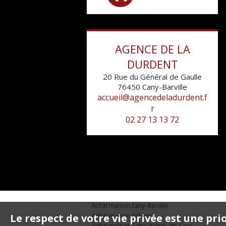
AGENCE DE LA
DURDENT
20 Rue du Général de Gaulle
76450
Cany-Barville
accueil@agencedeladurdent.f
r
02 27 13 13 72
Achat maison Cany-Barville
Le respect de votre vie privée est une pri
Achat maison Valmont