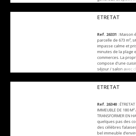
entrée, séjour salon
WC indépendant, cui
et chaufferie. A l'étag
ETRETAT
chambres, une salle
indépendant et débarra
Ref. 26331
: Maison é
parcelle de 673 m², 
impasse calme et pr
minutes de la plage 
commerces. La propr
compose d'une cuisi
séjour / salon avec 
chambres, d'une sal
d'un WC indépendant
agréable terrasse. A 
ETRETAT
pièce palière desse
spacieuse et une sall
rez-de...
Ref. 26340
: ÉTRETAT
IMMEUBLE DE 180 M² 
TRANSFORMER EN HA
quelques pas des c
des célèbres falaise
bel immeuble d’envir