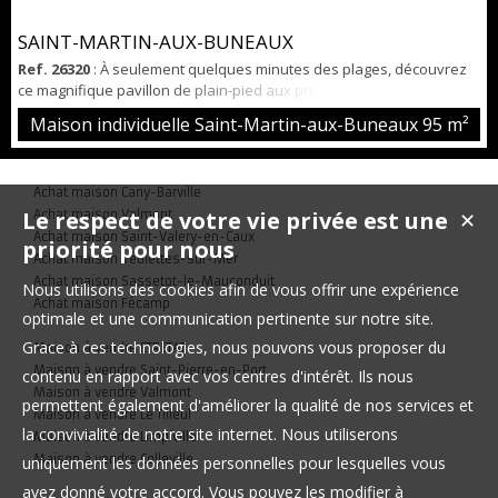
SAINT-MARTIN-AUX-BUNEAUX
Ref. 26320
: À seulement quelques minutes des plages, découvrez
ce magnifique pavillon de plain-pied aux prestations soignées,
édifié sur un terrain plat, arboré et entièrement clôturé d'une
Maison individuelle Saint-Martin-aux-Buneaux
95 m²
surface de 1610 m². Cette maison parfaitement entretenue vous
séduira par sa luminosité et son agencement fonctionnel. Elle
comprend une belle cuisine aménagée et équipée ouverte sur un
Achat maison Cany-Barville
vaste séjour / salon chale...
Le respect de votre vie privée est une
Achat maison Valmont
✕
Achat maison Saint-Valery-en-Caux
priorité pour nous
Achat maison Veulettes-sur-Mer
Achat maison Sassetot-le-Mauconduit
Nous utilisons des cookies afin de vous offrir une expérience
Achat maison Fécamp
optimale et une communication pertinente sur notre site.
Grace à ces technologies, nous pouvons vous proposer du
Maison à vendre ETRETAT
Maison à vendre Saint-Pierre-en-Port
contenu en rapport avec vos centres d'intérêt. Ils nous
Maison à vendre Valmont
permettent également d'améliorer la qualité de nos services et
Maison à vendre Le Tilleul
la convivialité de notre site internet. Nous utiliserons
Maison à vendre Limpiville
Maison à vendre Colleville
uniquement les données personnelles pour lesquelles vous
avez donné votre accord. Vous pouvez les modifier à