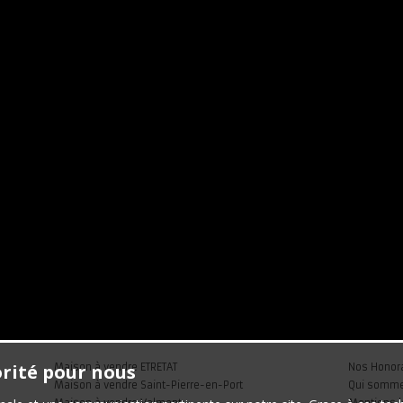
orité pour nous
Maison à vendre ETRETAT
Nos Honor
Maison à vendre Saint-Pierre-en-Port
Qui somm