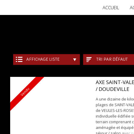
ACCUEIL
A
AFFICHAGE LISTE
TRI PAR DÉFAUT
AXE SAINT-VAL
/ DOUDEVILLE
Vendu
A une dizaine de kil
plages de SAINT-VAL
de VEULES-LES-ROSE
individuelle édifiée 
terrain comprenant c
aménagée et équipé
séjour / salon avec 