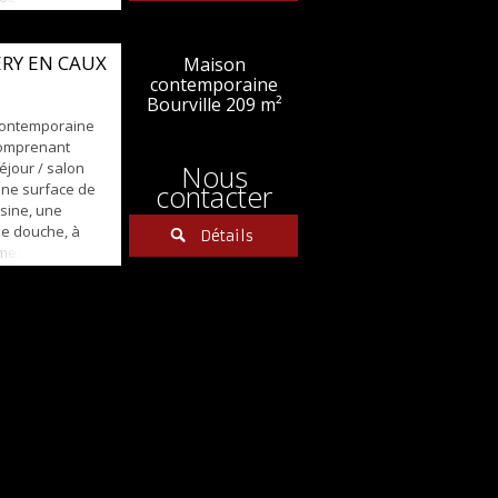
ains et WC
ge vous
ièce palière
ERY EN CAUX
Maison
es dont une
contemporaine
e et buanderie.
Bourville
209 m²
contemporaine
comprenant
éjour / salon
Nous
contacter
une surface de
isine, une
de douche, à
Détails
 mezzanine, une
de douche et
de 53 m² avec
lle de bains.
inium,
e. L'ensem...