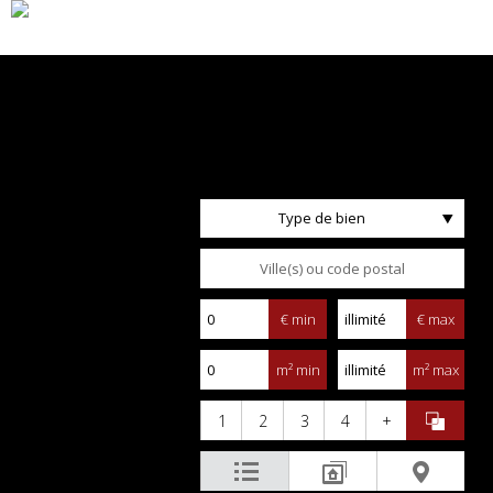
Type de bien
€ min
€ max
m² min
m² max
1
2
3
4
+