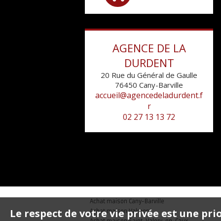
AGENCE DE LA
DURDENT
20 Rue du Général de Gaulle
76450
Cany-Barville
accueil@agencedeladurdent.f
r
02 27 13 13 72
Achat maison Cany-Barville
Le respect de votre vie privée est une pri
Achat maison Valmont