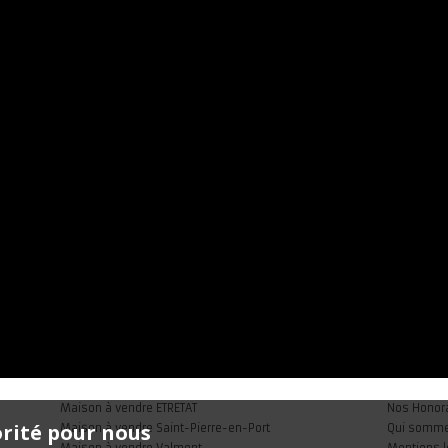
Maison à vendre ETRETAT
Nos Honor
orité pour nous
Maison à vendre Saint-Pierre-en-Port
Qui somm