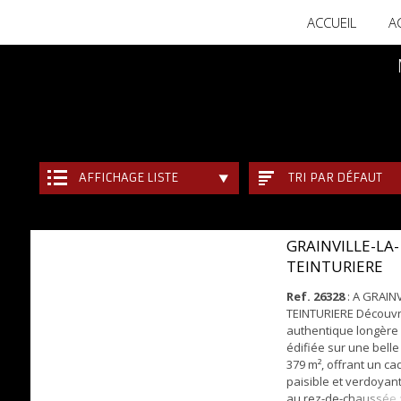
ACCUEIL
A
AFFICHAGE LISTE
TRI PAR DÉFAUT
GRAINVILLE-LA-
TEINTURIERE
Ref. 26328
: A GRAINV
TEINTURIERE Découvr
authentique longèr
édifiée sur une belle
379 m², offrant un ca
paisible et verdoyan
au rez-de-chaussée :