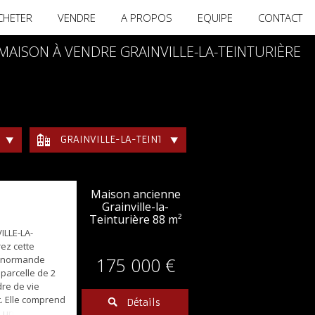
CHETER
VENDRE
A PROPOS
EQUIPE
CONTACT
MAISON À VENDRE GRAINVILLE-LA-TEINTURIÈRE
GRAINVILLE-LA-TEINTURIÈRE
Maison ancienne
Grainville-la-
Teinturière
88 m²
ILLE-LA-
ez cette
e normande
175 000 €
 parcelle de 2
dre de vie
t. Elle comprend
Détails
 une entrée,