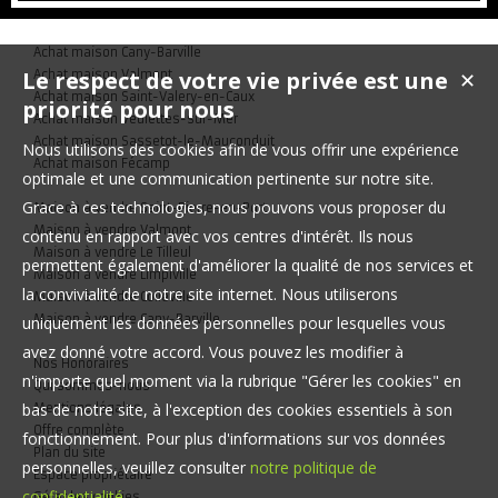
de bains, WC indépendant et buanderie. A l'étage, vous trouverez
une belle pièce palière pouvant faire office de couchage
Achat maison Cany-Barville
supplémentaire de...
Le respect de votre vie privée est une
Achat maison Valmont
✕
Achat maison Saint-Valery-en-Caux
priorité pour nous
Achat maison Veulettes-sur-Mer
Achat maison Sassetot-le-Mauconduit
Nous utilisons des cookies afin de vous offrir une expérience
Achat maison Fécamp
optimale et une communication pertinente sur notre site.
Grace à ces technologies, nous pouvons vous proposer du
Maison à vendre Saint-Pierre-en-Port
Maison à vendre Valmont
contenu en rapport avec vos centres d'intérêt. Ils nous
Maison à vendre Le Tilleul
permettent également d'améliorer la qualité de nos services et
Maison à vendre Limpiville
la convivialité de notre site internet. Nous utiliserons
Maison à vendre Colleville
Maison à vendre Cany-Barville
uniquement les données personnelles pour lesquelles vous
avez donné votre accord. Vous pouvez les modifier à
Nos Honoraires
n'importe quel moment via la rubrique "Gérer les cookies" en
Qui sommes-nous
bas de notre site, à l'exception des cookies essentiels à son
Mentions légales
Offre complète
fonctionnement. Pour plus d'informations sur vos données
Plan du site
personnelles, veuillez consulter
notre politique de
Espace propriétaire
confidentialité
.
Gérer les cookies