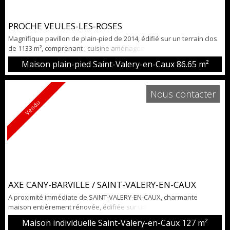
PROCHE VEULES-LES-ROSES
Magnifique pavillon de plain-pied de 2014, édifié sur un terrain clos
de 1133 m², comprenant : cuisine aménagée et équipée sur séjour /
salon avec poêle à granulés, 3 chambres et salle de douche avec
Maison plain-pied Saint-Valery-en-Caux
86.65 m²
WC. Garage. Normes PMR. Situé à 4 km de VEULES-LES-ROSES et 5
km de SAINT-VALERY-EN-CAUX. Environnement calme et agréable.
Une visite s'impose !!!
Nous contacter
Vendu
AXE CANY-BARVILLE / SAINT-VALERY-EN-CAUX
A proximité immédiate de SAINT-VALERY-EN-CAUX, charmante
maison entièrement rénovée, édifiée sur une parcelle de terrain
arboré de 2959 m² comprenant véranda, cuisine aménagée et
Maison individuelle Saint-Valery-en-Caux
127 m²
équipée ouverte sur le séjour / salon avec cheminée insert, salle