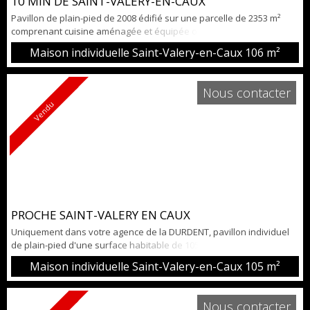
10 MIN DE SAINT-VALERY-EN-CAUX
Pavillon de plain-pied de 2008 édifié sur une parcelle de 2353 m²
comprenant cuisine aménagée et équipée ouverte sur le séjour /
salon avec poêle à granulés, 3 chambres, bureau, salle de douche,
Maison individuelle Saint-Valery-en-Caux
106 m²
WC indépendant, buanderie, arrière-cuisine, cellier. Une pièce pour
vos moments de détente pouvant accueillir un spa ou autre selon
vos convenances. Une charreterie, un vaste garage, une
Nous contacter
dépendan...
Vendu
PROCHE SAINT-VALERY EN CAUX
Uniquement dans votre agence de la DURDENT, pavillon individuel
de plain-pied d'une surface habitable de 105 m² comprenant
entrée, séjour / salon, véranda, cuisine aménagée et équipée semi-
Maison individuelle Saint-Valery-en-Caux
105 m²
ouverte, arrière-cuisine, dégagement desservant 4 chambres, salle
de douches et WC indépendant. Vous disposerez également de
nombreux espaces de stockage : cellier, buanderie, chaufferie et
Nous contacter