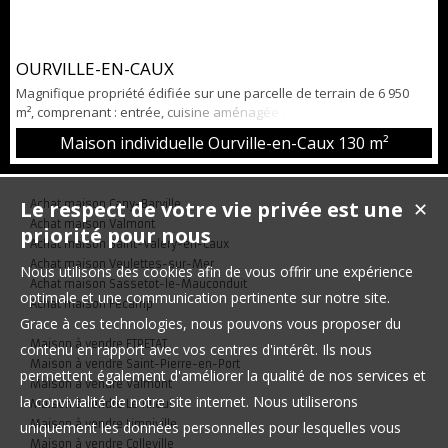
OURVILLE-EN-CAUX
Magnifique propriété édifiée sur une parcelle de terrain de 6 950
m², comprenant : entrée, cuisine aménagée et équipée ouverte sur
le séjour, salon avec cheminée donnant accès sur un vaste
Maison individuelle Ourville-en-Caux
130 m²
manège de 55 m² avec sa piscine chauffée, salle de douche et WC
indépendant. A l'étage : 2 chambres et pièce palière pouvant être
aménagée en 3ème chambre. Cave, garage de 58 m² avec pièce au-
Le respect de votre vie privée est une
Achat maison Cany-Barville
✕
dessus et...
Achat maison Valmont
priorité pour nous
Achat maison Saint-Valery-en-Caux
Achat maison Veulettes-sur-Mer
Nous utilisons des cookies afin de vous offrir une expérience
Achat maison Sassetot-le-Mauconduit
optimale et une communication pertinente sur notre site.
Achat maison Fécamp
Grace à ces technologies, nous pouvons vous proposer du
Maison à vendre ETRETAT
contenu en rapport avec vos centres d'intérêt. Ils nous
Maison à vendre Saint-Pierre-en-Port
permettent également d'améliorer la qualité de nos services et
Maison à vendre Valmont
la convivialité de notre site internet. Nous utiliserons
Maison à vendre Le Tilleul
Maison à vendre Limpiville
uniquement les données personnelles pour lesquelles vous
Maison à vendre Colleville