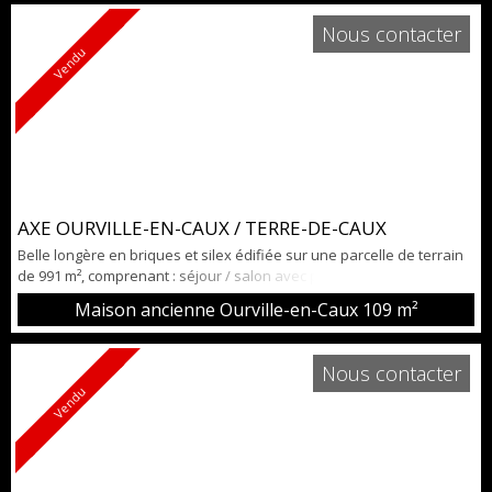
la vente.
Nous contacter
Vendu
AXE OURVILLE-EN-CAUX / TERRE-DE-CAUX
Belle longère en briques et silex édifiée sur une parcelle de terrain
de 991 m², comprenant : séjour / salon avec poêle à bois, véranda,
cuisine aménagée et équipée, salle de douche et WC indépendant.
Maison ancienne Ourville-en-Caux
109 m²
A l'étage : palier desservant 3 chambres. Garage et parking. A
proximité de toutes les commodités et des grands axes routiers.
Environnement calme et agréable. A voir rapidement !!!
Nous contacter
Vendu