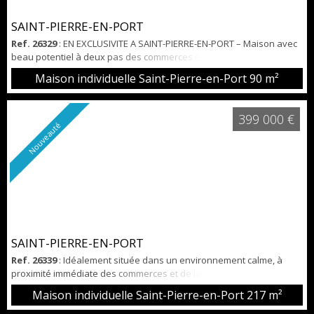
SAINT-PIERRE-EN-PORT
Ref. 26329
: EN EXCLUSIVITE A SAINT-PIERRE-EN-PORT – Maison avec
beau potentiel à deux pas des commerces et de la plage Située en
cœur du bourg, cette maison édifiée sur un terrain arboré de 892 m²
Maison individuelle Saint-Pierre-en-Port
90 m²
offre de beaux volumes et une agréable luminosité. Elle comprend
au rez-de-chaussée une entrée, un séjour / salon avec cheminée,
une véranda, une cuisine aménagée et équipée, une chambre, une
399 000 €
salle de do...
Nouveauté
SAINT-PIERRE-EN-PORT
Ref. 26339
: Idéalement située dans un environnement calme, à
proximité immédiate des commerces et de la plage accessibles à
pied, cette belle maison individuelle est édifiée sur une généreuse
Maison individuelle Saint-Pierre-en-Port
217 m²
parcelle de 1 500 m². Elle offre, au rez-de-chaussée : un hall
d’entrée, une cuisine aménagée et équipée ouverte sur un vaste